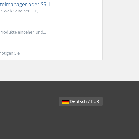
Dateimanager oder SSH
e Web-Seite per FTP,...
 Produkte eingehen und...
ötigen Sie...
Deutsch / EUR