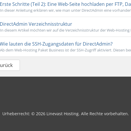
Erste Schritte (Teil 2): Eine Web-Seite hochladen per FTP, 
In dieser Anleitung erklären wir, wie man unter DirectAdmin eine vorhanden
DirectAdmin Verzeichnisstruktur
In diesem Artikel möchten wir auf die Verzeichnisstruktur der Web-Hosting
Wie lauten die SSH-Zugangsdaten für DirectAdmin?
Ab dem Web-Hosting Paket Business ist der SSH-Zugriff aktiviert. Diesen ben
Zurück
Urheberrecht: © 2026 Linevast Hosting. Alle Rechte vorbehalten.