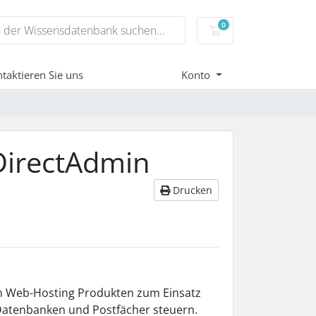
0
Mein Warenkorb
taktieren Sie uns
Konto
m DirectAdmin
Drucken
en Web-Hosting Produkten zum Einsatz
Datenbanken und Postfächer steuern.