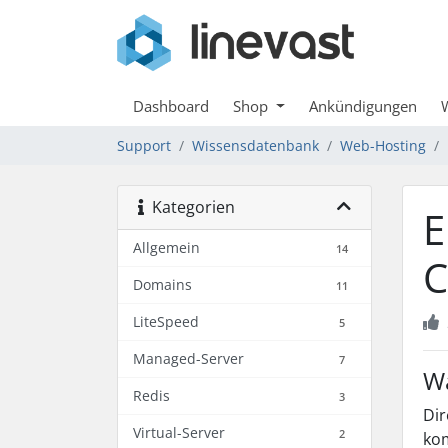
Dashboard
Shop
Ankündigungen
Support
Wissensdatenbank
Web-Hosting
Kategorien
E
Allgemein
14
C
Domains
11
LiteSpeed
5
Managed-Server
7
Wa
Redis
3
Dir
Virtual-Server
2
kom